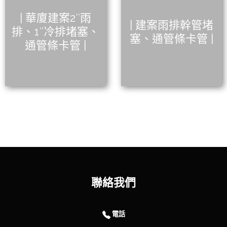
| 華廈建案2″雨
| 建案雨排幹管堵
排、1″冷排堵塞、
塞、通管條卡管 |
通管條卡管 |
聯絡我們
電話