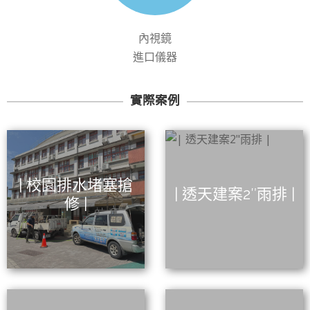
內視鏡
進口儀器
實際案例
| 校園排水堵塞搶
| 透天建案2″雨排 |
修 |