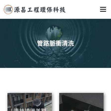
跳
選單
至
主
要
首頁
關於我們
實際案例
服務項目
聯絡我們
內
容
管路脈衝清洗
| 連棟透天美墅-