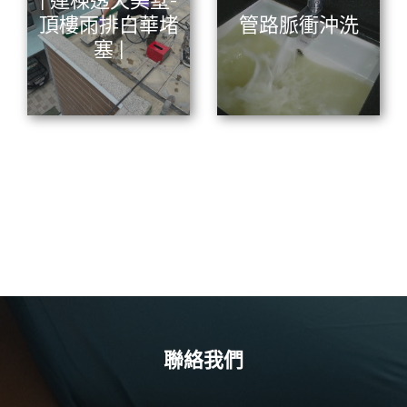
頂樓雨排白華堵
管路脈衝沖洗
塞 |
聯絡我們