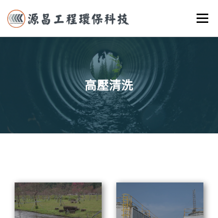
跳
選單
至
主
要
首頁
關於我們
實際案例
服務項目
聯絡我們
內
容
高壓清洗