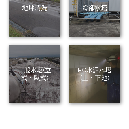
地坪清洗
冷卻水塔
一般水塔(立
RC水泥水塔
式、臥式)
(上、下池)