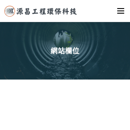
跳
選單
至
主
要
首頁
關於我們
實際案例
服務項目
聯絡我們
內
容
網站欄位