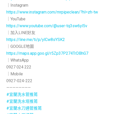
｜Instagram
https://www.instagram.com/mrpipeclean/?hl=zh-tw
｜YouTube
https://www.youtube.com/@user-tq3sw6yl5v
｜加入LINE好友
https://line.me/ti/p/ylCw8sYSK2
｜GOOGLE地圖
https://maps.app.goo.gl/r5Zp37P274TrDBhG7
｜WhatsApp
0927 024 222
｜Mobile
0927-024-222
————————
#宜蘭洗水管推蔫
#宜蘭洗水塔推蔫
#宜蘭水刀通管推蔫