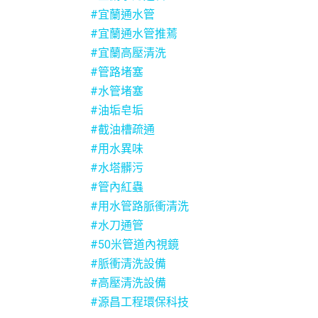
#宜蘭通水管
#宜蘭通水管推蔫
#宜蘭高壓清洗
#管路堵塞
#水管堵塞
#油垢皂垢
#截油槽疏通
#用水異味
#水塔髒污
#管內紅蟲
#用水管路脈衝清洗
#水刀通管
#50米管道內視鏡
#脈衝清洗設備
#高壓清洗設備
#源昌工程環保科技