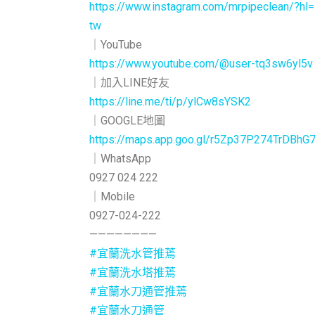
https://www.instagram.com/mrpipeclean/?hl=
tw
｜YouTube
https://www.youtube.com/@user-tq3sw6yl5v
｜加入LINE好友
https://line.me/ti/p/ylCw8sYSK2
｜GOOGLE地圖
https://maps.app.goo.gl/r5Zp37P274TrDBhG
｜WhatsApp
0927 024 222
｜Mobile
0927-024-222
————————
#宜蘭洗水管推蔫
#宜蘭洗水塔推蔫
#宜蘭水刀通管推蔫
#宜蘭水刀通管