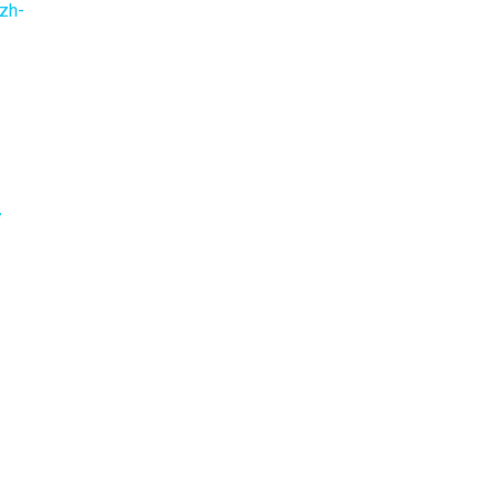
zh-
7