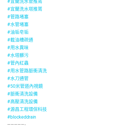
#宜蘭洗水管推蔫
#宜蘭洗水塔推蔫
#管路堵塞
#水管堵塞
#油垢皂垢
#截油槽疏通
#用水異味
#水塔髒污
#管內紅蟲
#用水管路脈衝清洗
#水刀通管
#50米管道內視鏡
#脈衝清洗設備
#高壓清洗設備
#源昌工程環保科技
#blockeddrain
—————-