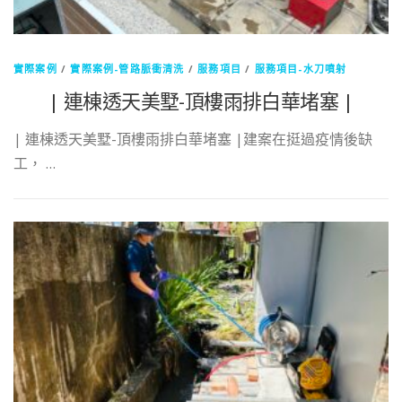
實際案例
/
實際案例-管路脈衝清洗
/
服務項目
/
服務項目-水刀噴射
| 連棟透天美墅-頂樓雨排白華堵塞 |
| 連棟透天美墅-頂樓雨排白華堵塞 |建案在挺過疫情後缺
工， …