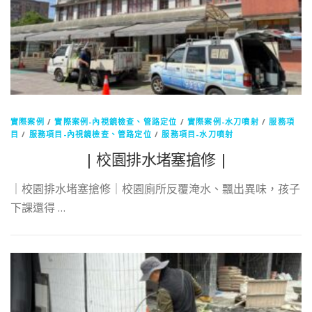
實際案例
/
實際案例-內視鏡檢查、管路定位
/
實際案例-水刀噴射
/
服務項
目
/
服務項目-內視鏡檢查、管路定位
/
服務項目-水刀噴射
| 校園排水堵塞搶修 |
｜校園排水堵塞搶修｜校園廁所反覆淹水、飄出異味，孩子
下課還得 …